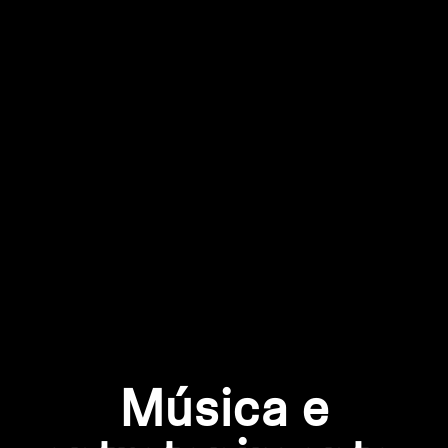
Todas as ofertas
Outlet
Explorar
Sobre nós
Tecnologia
Espaço Sonoro
Música e
Suporte