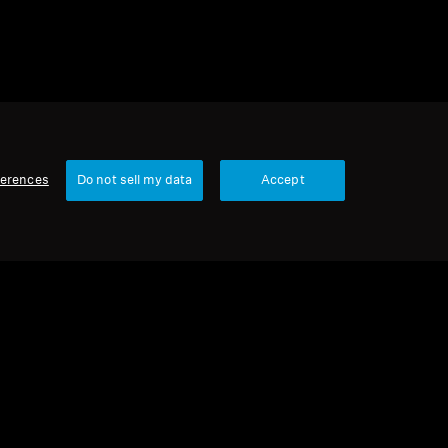
ferences
Do not sell my data
Accept
País/Região
Nossa Empresa
Sobre nós