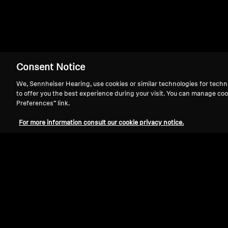
Página inicial
HD 414
Consent Notice
We, Sennheiser Hearing, use cookies or similar technologies for techn
to offer you the best experience during your visit. You can manage coo
Preferences” link.
For more information consult our cookie privacy notice.
Suporte
Aviso Legal
Política de Privacidade Global