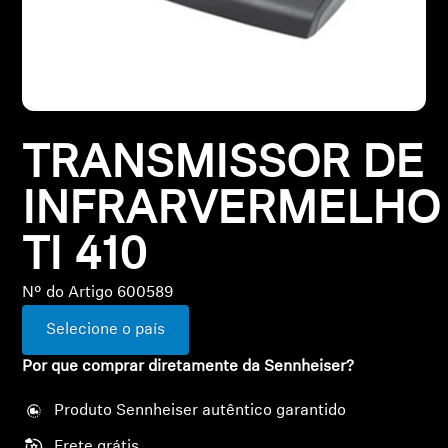
Todas as ofertas
Outlet
TRANSMISSOR DE
Explorar
INFRARVERMELHO
Sobre nós
TI 410
Tecnologia
Nº do Artigo 600589
Espaço Sonoro
Selecione o país
Por que comprar diretamente da Sennheiser?
Suporte
Produto Sennheiser autêntico garantido
Frete grátis