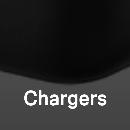
Chargers