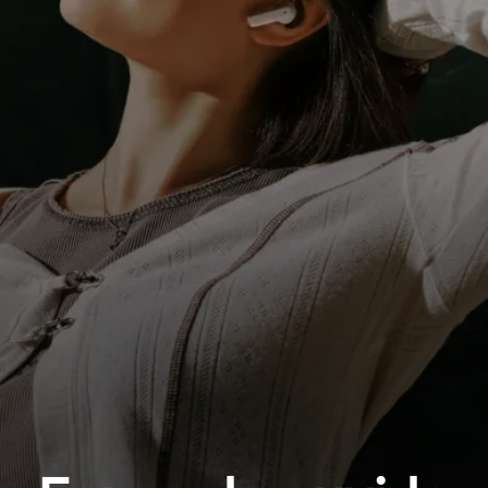
Todas as ofertas
Outlet
Explorar
Sobre nós
Tecnologia
Espaço Sonoro
Suporte