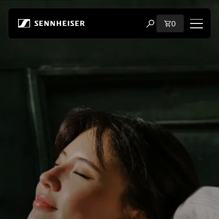
Pular para o conteúdo
Total de iten
0
Abrir modal de pesqu
Loja
Todos os fones de ouvido
Todos os fones de ouvido para audiófilos
Todas as barras de som
Audição
Dongles e transmissores
Peças sobressalentes e acessórios